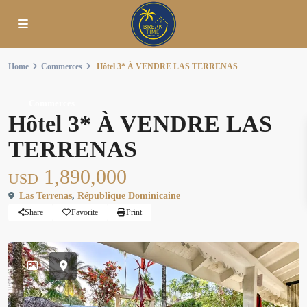
Home
Commerces
Hôtel 3* À VENDRE LAS TERRENAS
Commerces
Hôtel 3* À VENDRE LAS
TERRENAS
1,890,000
USD
Las Terrenas
,
République Dominicaine
Share
Favorite
Print