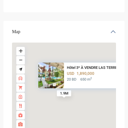
Map
Hôtel 3* À VENDRE LAS TERRENAS
USD
1,890,000
2
20 BD
650 m
1.9M