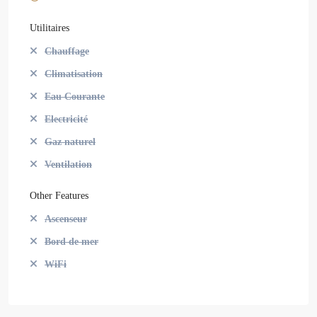
Utilitaires
Chauffage
Climatisation
Eau Courante
Electricité
Gaz naturel
Ventilation
Other Features
Ascenseur
Bord de mer
WiFi