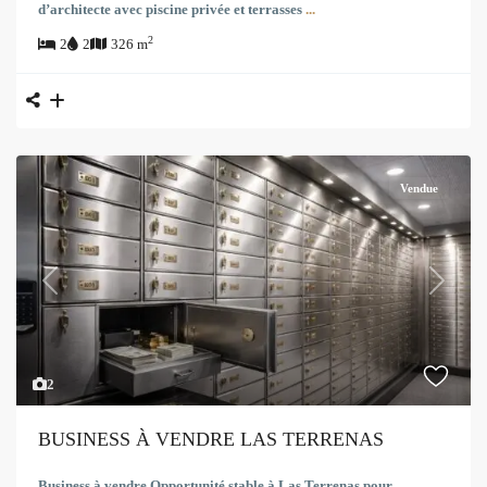
d’architecte avec piscine privée et terrasses
...
2
2
2
326 m
Vendue
Previous
Next
2
BUSINESS À VENDRE LAS TERRENAS
Business à vendre Opportunité stable à Las Terrenas pour