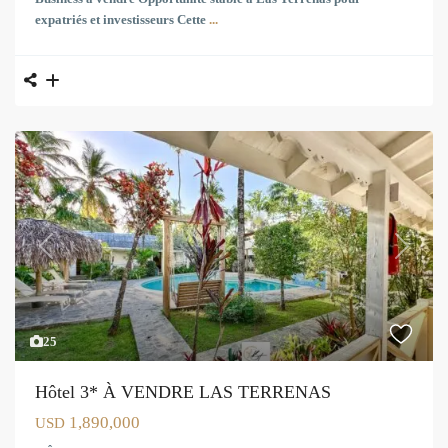
expatriés et investisseurs Cette
...
Previous
Next
25
Hôtel 3* À VENDRE LAS TERRENAS
1,890,000
USD