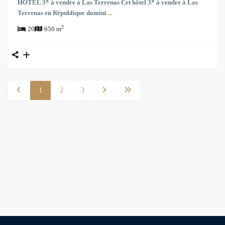
HÔTEL 3* à vendre à Las Terrenas Cet hôtel 3* à vendre à Las
Terrenas en République domini
...
2
20
650 m
1
2
3