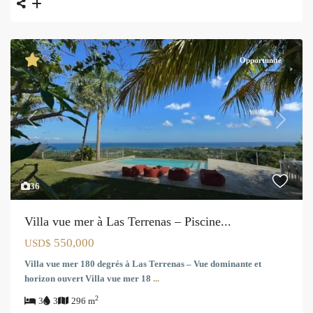
Opportunité
Previous
Next
36
Villa vue mer à Las Terrenas – Piscine...
550,000
USD$
Villa vue mer 180 degrés à Las Terrenas – Vue dominante et
horizon ouvert Villa vue mer 18
...
2
3
3
296 m